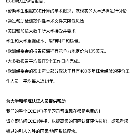
ECE®
认证评估报告：
•帮助学生根据
ECE
计算的学术概况，就现实的大学选择进行讨论
•通过帮助检测欺诈性学术文件来降低风险
•美国和加拿大数千所大学接受并要求
学生和大学重视成本、周转时间和质量。
•欧洲经委会的报告按课程有竞争力地定价为
195
美元。
•大多数报告平均仅在
5
个工作日内完成。
•欧洲经委会的杰出声誉部分取决于具有
400
多年综合经验的评价工
作人员，平均每人近
14
年。
为大学和学院认证人员提供帮助
我们的整个
ECE®
电子学习录音库现在都是免费的！
请立即访问
ECE®
连接，以提高您的国际认证评估技能，或观看您
错过的引人入胜的国家
/
地区系统模块。